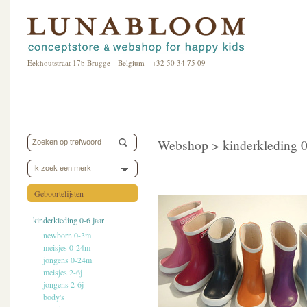
Eekhoutstraat 17b Brugge Belgium +32 50 34 75 09
Webshop >
kinderkleding 0
Ik zoek een merk
Geboortelijsten
kinderkleding 0-6 jaar
newborn 0-3m
meisjes 0-24m
jongens 0-24m
meisjes 2-6j
jongens 2-6j
body's