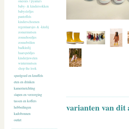
onesies / pyama's
baby- & kindersokken
babyslofjes
pantoffels
kinderschoenen
regenlaarsjes & -kledij
zomermutsen
zonnehoedjes
zonnebrillen
badkledij
haarspeldjes
kinderjuwelen
wintermutsen
shop the look
speelgoed en knuffels
eten en drinken
kamerinrichting
slapen en verzorging
tassen en koffers
varianten van dit 
hebbedingen
kadobonnen
outlet