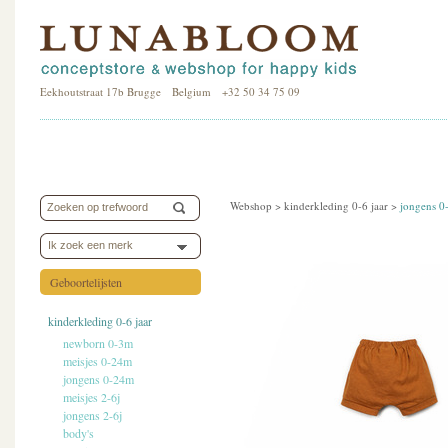
Eekhoutstraat 17b Brugge Belgium +32 50 34 75 09
Webshop >
kinderkleding 0-6 jaar
>
jongens 
Ik zoek een merk
Geboortelijsten
kinderkleding 0-6 jaar
newborn 0-3m
meisjes 0-24m
jongens 0-24m
meisjes 2-6j
jongens 2-6j
body's