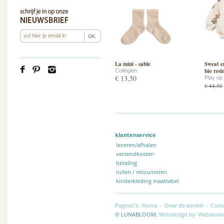
La mini - sable
Sweat e
bio resi
Collégien
€ 13,50
Play up
€ 44,50
klantenservice
leveren/afhalen
verzendkosten
betaling
ruilen / retourneren
kinderkleding maattabel
Pagina\'s:
Home
-
Over de winkel
-
Cont
© LUNABLOOM.
Webdesign by
Webatvan