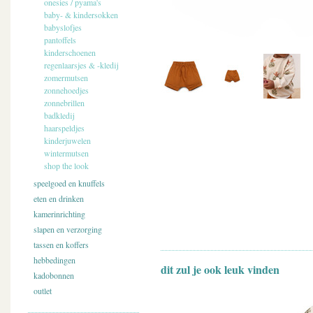
onesies / pyama's
baby- & kindersokken
babyslofjes
pantoffels
kinderschoenen
regenlaarsjes & -kledij
zomermutsen
zonnehoedjes
zonnebrillen
badkledij
haarspeldjes
kinderjuwelen
wintermutsen
shop the look
speelgoed en knuffels
eten en drinken
kamerinrichting
slapen en verzorging
tassen en koffers
hebbedingen
dit zul je ook leuk vinden
kadobonnen
outlet