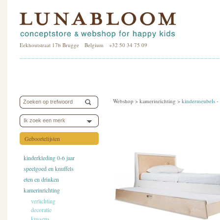
Eekhoutstraat 17b Brugge Belgium +32 50 34 75 09
Webshop >
kamerinrichting
>
kindermeubels
-
Ik zoek een merk
Geboortelijsten
kinderkleding 0-6 jaar
speelgoed en knuffels
eten en drinken
kamerinrichting
verlichting
decoratie
kussens