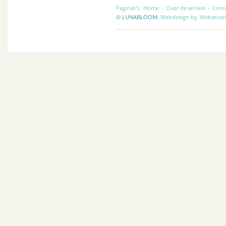
Pagina\'s:
Home
-
Over de winkel
-
Cont
© LUNABLOOM.
Webdesign by
Webatvan