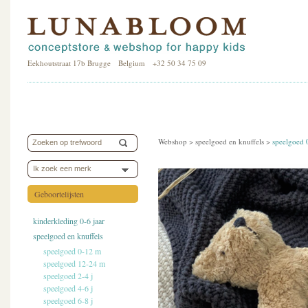
Eekhoutstraat 17b Brugge Belgium +32 50 34 75 09
Webshop >
speelgoed en knuffels
>
speelgoed 
Ik zoek een merk
Geboortelijsten
kinderkleding 0-6 jaar
speelgoed en knuffels
speelgoed 0-12 m
speelgoed 12-24 m
speelgoed 2-4 j
speelgoed 4-6 j
speelgoed 6-8 j