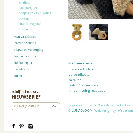
knuffels
badspeelgoed
poppen en -accessoires
boeken
strandspeelgoed
fietsen
eten en drinken
kamerinrichting
slapen en verzorging
tassen en koffers
hebbedingen
klantenservice
kadobonnen
leveren/afhalen
verzendkosten
outlet
betaling
ruilen / retourneren
kinderkleding maattabel
Pagina\'s:
Home
-
Over de winkel
-
Cont
© LUNABLOOM.
Webdesign by
Webatvan