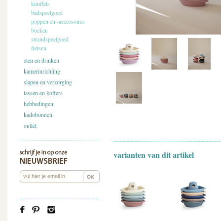
knuffels
badspeelgoed
poppen en -accessoires
boeken
strandspeelgoed
fietsen
eten en drinken
kamerinrichting
slapen en verzorging
tassen en koffers
hebbedingen
kadobonnen
outlet
varianten van dit artikel