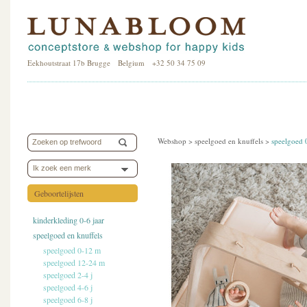
Eekhoutstraat 17b Brugge Belgium +32 50 34 75 09
Webshop >
speelgoed en knuffels
>
speelgoed 
Ik zoek een merk
Geboortelijsten
kinderkleding 0-6 jaar
speelgoed en knuffels
speelgoed 0-12 m
speelgoed 12-24 m
speelgoed 2-4 j
speelgoed 4-6 j
speelgoed 6-8 j