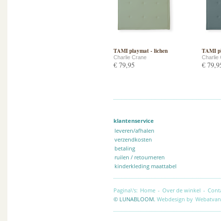
TAMI playmat - lichen
TAMI pl
Charlie Crane
Charlie
€ 79,95
€ 79,9
klantenservice
leveren/afhalen
verzendkosten
betaling
ruilen / retourneren
kinderkleding maattabel
Pagina\'s:
Home
-
Over de winkel
-
Cont
© LUNABLOOM.
Webdesign by
Webatvan