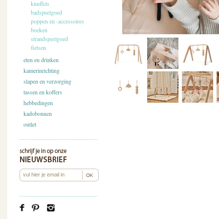
knuffels
badspeelgoed
poppen en -accessoires
boeken
strandspeelgoed
fietsen
eten en drinken
kamerinrichting
slapen en verzorging
tassen en koffers
hebbedingen
kadobonnen
outlet