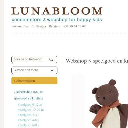
Eekhoutstraat 17b Brugge Belgium +32 50 34 75 09
Webshop >
speelgoed en k
Ik zoek een merk
Geboortelijsten
kinderkleding 0-6 jaar
speelgoed en knuffels
speelgoed 0-12 m
speelgoed 12-24 m
speelgoed 2-4 j
speelgoed 4-6 j
speelgoed 6-8 j