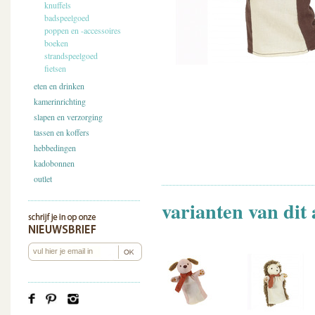
knuffels
badspeelgoed
poppen en -accessoires
boeken
strandspeelgoed
fietsen
eten en drinken
kamerinrichting
slapen en verzorging
tassen en koffers
hebbedingen
kadobonnen
outlet
varianten van dit 