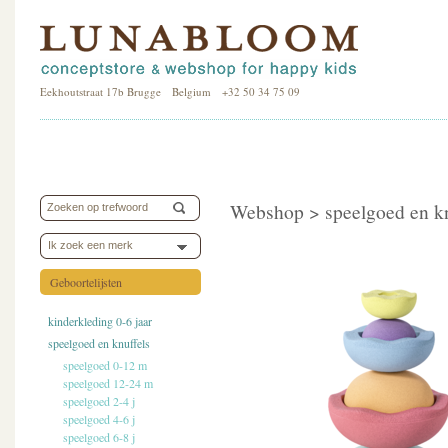
Eekhoutstraat 17b Brugge Belgium +32 50 34 75 09
Webshop >
speelgoed en k
Ik zoek een merk
Geboortelijsten
kinderkleding 0-6 jaar
speelgoed en knuffels
speelgoed 0-12 m
speelgoed 12-24 m
speelgoed 2-4 j
speelgoed 4-6 j
speelgoed 6-8 j