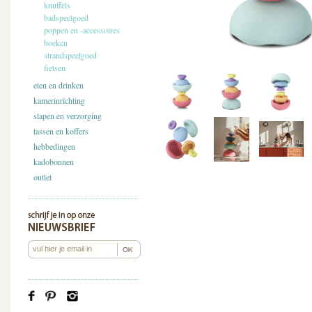
knuffels
badspeelgoed
poppen en -accessoires
boeken
strandspeelgoed
fietsen
eten en drinken
kamerinrichting
slapen en verzorging
tassen en koffers
hebbedingen
kadobonnen
outlet