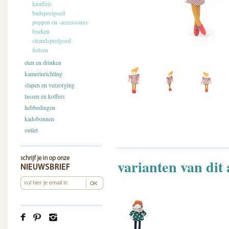
knuffels
badspeelgoed
poppen en -accessoires
boeken
strandspeelgoed
fietsen
eten en drinken
kamerinrichting
slapen en verzorging
tassen en koffers
hebbedingen
kadobonnen
outlet
varianten van dit 