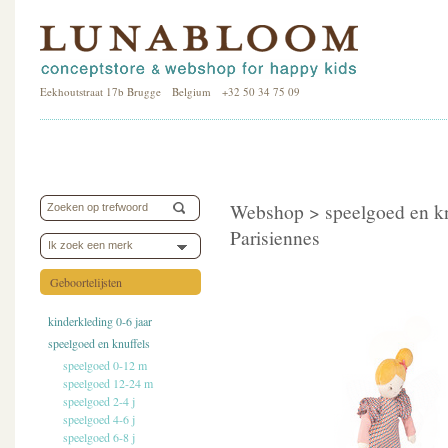
Eekhoutstraat 17b Brugge Belgium +32 50 34 75 09
Webshop >
speelgoed en k
Parisiennes
Ik zoek een merk
Geboortelijsten
kinderkleding 0-6 jaar
speelgoed en knuffels
speelgoed 0-12 m
speelgoed 12-24 m
speelgoed 2-4 j
speelgoed 4-6 j
speelgoed 6-8 j