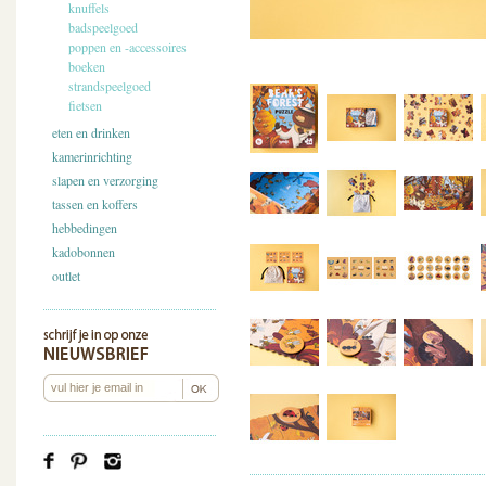
knuffels
badspeelgoed
poppen en -accessoires
boeken
strandspeelgoed
fietsen
eten en drinken
kamerinrichting
slapen en verzorging
tassen en koffers
hebbedingen
kadobonnen
outlet