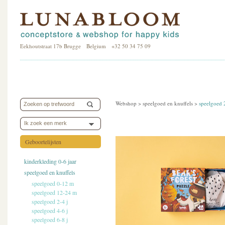
Eekhoutstraat 17b Brugge Belgium +32 50 34 75 09
Webshop >
speelgoed en knuffels
>
speelgoed 
Ik zoek een merk
Geboortelijsten
kinderkleding 0-6 jaar
speelgoed en knuffels
speelgoed 0-12 m
speelgoed 12-24 m
speelgoed 2-4 j
speelgoed 4-6 j
speelgoed 6-8 j