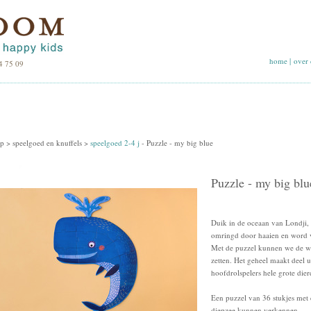
home
|
over 
4 75 09
p >
speelgoed en knuffels
>
speelgoed 2-4 j
-
Puzzle - my big blue
Puzzle - my big blu
Duik in de oceaan van Londji, 
omringd door haaien en word v
Met de puzzel kunnen we de wa
zetten. Het geheel maakt deel u
hoofdrolspelers hele grote dier
Een puzzel van 36 stukjes met
diepzee kunnen verkennen.