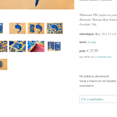
•Materiaal: FSC-papier en gere
•Ilustratie: Mariana Ruiz Johns
•Leeftijd: 3/6j.
afmetingen:
Box: 20 x 31 x 8
merk:
Londji
€ 27,95
prijs:
incl. BTW (excl.
verzendkosten
)
Dit artikel is uitverkocht.
Vul je e-mail in en we houden
voorraad is.