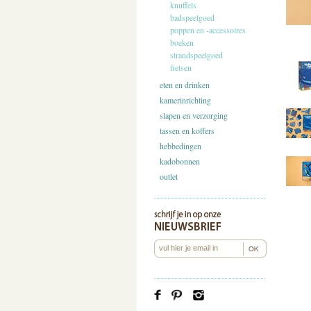
knuffels
badspeelgoed
poppen en -accessoires
boeken
strandspeelgoed
fietsen
eten en drinken
kamerinrichting
slapen en verzorging
tassen en koffers
hebbedingen
kadobonnen
outlet