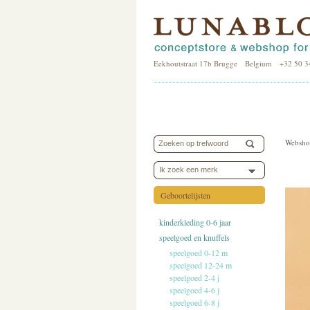
Eekhoutstraat 17b Brugge Belgium +32 50 3
Websho
Ik zoek een merk
Geboortelijsten
kinderkleding 0-6 jaar
speelgoed en knuffels
speelgoed 0-12 m
speelgoed 12-24 m
speelgoed 2-4 j
speelgoed 4-6 j
speelgoed 6-8 j