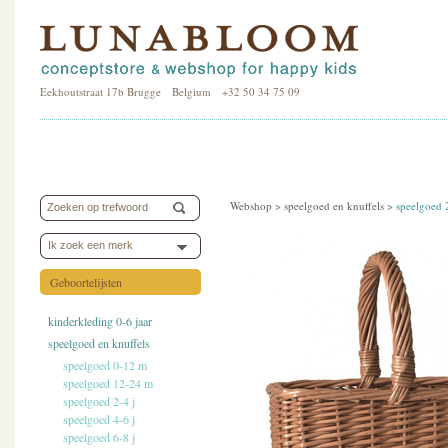
Eekhoutstraat 17b Brugge Belgium +32 50 34 75 09
Webshop >
speelgoed en knuffels
>
speelgoed 
Ik zoek een merk
Geboortelijsten
kinderkleding 0-6 jaar
speelgoed en knuffels
speelgoed 0-12 m
speelgoed 12-24 m
speelgoed 2-4 j
speelgoed 4-6 j
speelgoed 6-8 j