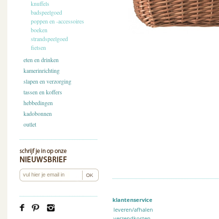
knuffels
badspeelgoed
poppen en -accessoires
boeken
strandspeelgoed
fietsen
eten en drinken
kamerinrichting
slapen en verzorging
tassen en koffers
hebbedingen
kadobonnen
outlet
klantenservice
leveren/afhalen
verzendkosten