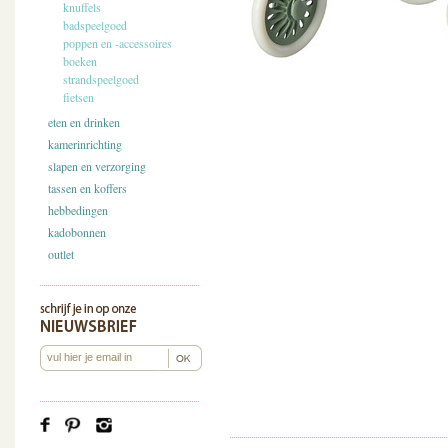
knuffels
badspeelgoed
poppen en -accessoires
boeken
strandspeelgoed
fietsen
eten en drinken
kamerinrichting
slapen en verzorging
tassen en koffers
hebbedingen
kadobonnen
outlet