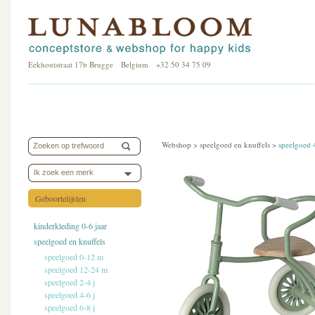
Eekhoutstraat 17b Brugge Belgium +32 50 34 75 09
Webshop >
speelgoed en knuffels
>
speelgoed 
Ik zoek een merk
Geboortelijsten
kinderkleding 0-6 jaar
speelgoed en knuffels
speelgoed 0-12 m
speelgoed 12-24 m
speelgoed 2-4 j
speelgoed 4-6 j
speelgoed 6-8 j