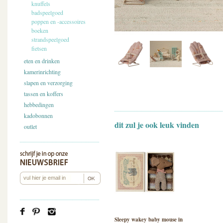
knuffels
badspeelgoed
poppen en -accessoires
boeken
strandspeelgoed
fietsen
eten en drinken
kamerinrichting
slapen en verzorging
tassen en koffers
hebbedingen
kadobonnen
dit zul je ook leuk vinden
outlet
Sleepy wakey baby mouse in