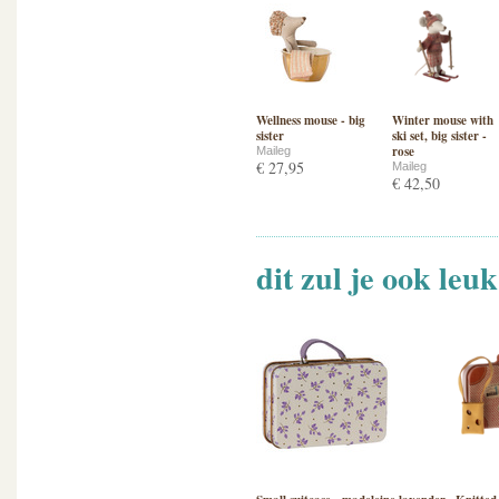
Wellness mouse - big
Winter mouse with
sister
ski set, big sister -
rose
Maileg
€ 27,95
Maileg
€ 42,50
dit zul je ook leu