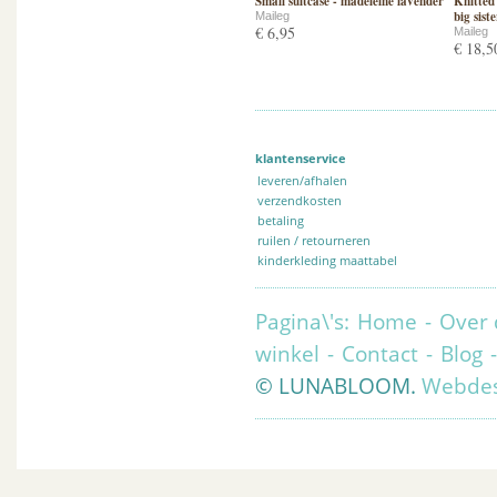
Small suitcase - madeleine lavender
Knitted 
big sist
Maileg
€ 6,95
Maileg
€ 18,5
klantenservice
leveren/afhalen
verzendkosten
betaling
ruilen / retourneren
kinderkleding maattabel
Pagina\'s:
Home
-
Over 
winkel
-
Contact
-
Blog
© LUNABLOOM.
Webdes