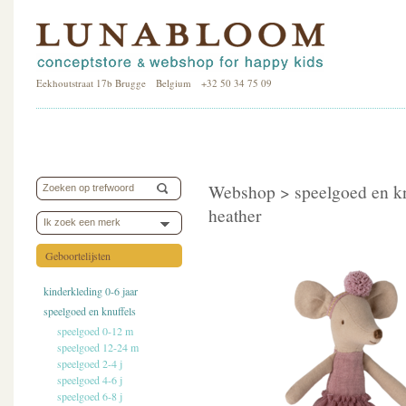
Eekhoutstraat 17b Brugge Belgium +32 50 34 75 09
Webshop >
speelgoed en k
heather
Ik zoek een merk
Geboortelijsten
kinderkleding 0-6 jaar
speelgoed en knuffels
speelgoed 0-12 m
speelgoed 12-24 m
speelgoed 2-4 j
speelgoed 4-6 j
speelgoed 6-8 j