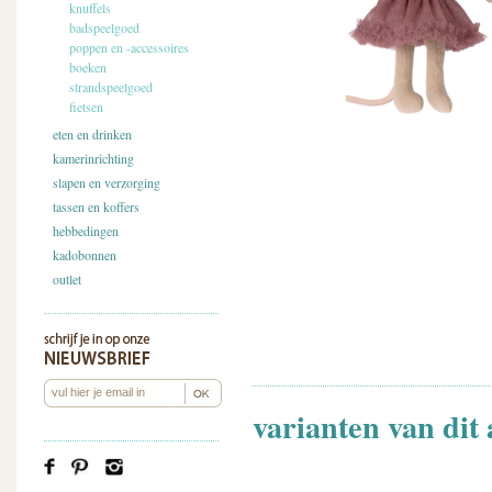
knuffels
badspeelgoed
poppen en -accessoires
boeken
strandspeelgoed
fietsen
eten en drinken
kamerinrichting
slapen en verzorging
tassen en koffers
hebbedingen
kadobonnen
outlet
varianten van dit 