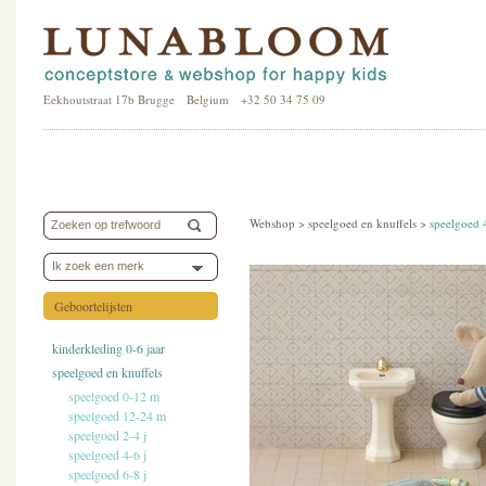
Eekhoutstraat 17b Brugge Belgium +32 50 34 75 09
Webshop >
speelgoed en knuffels
>
speelgoed 
Ik zoek een merk
Geboortelijsten
kinderkleding 0-6 jaar
speelgoed en knuffels
speelgoed 0-12 m
speelgoed 12-24 m
speelgoed 2-4 j
speelgoed 4-6 j
speelgoed 6-8 j