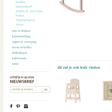
knuffels
badspeelgoed
poppen en -accessoires
boeken
strandspeelgoed
fietsen
eten en drinken
kamerinrichting
slapen en verzorging
tassen en koffers
hebbedingen
kadobonnen
outlet
dit zul je ook leuk vinden