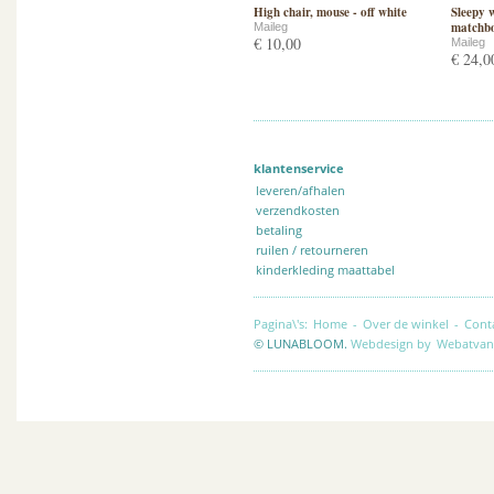
High chair, mouse - off white
Sleepy 
matchbo
Maileg
€ 10,00
Maileg
€ 24,0
klantenservice
leveren/afhalen
verzendkosten
betaling
ruilen / retourneren
kinderkleding maattabel
Pagina\'s:
Home
-
Over de winkel
-
Cont
© LUNABLOOM.
Webdesign by
Webatvan