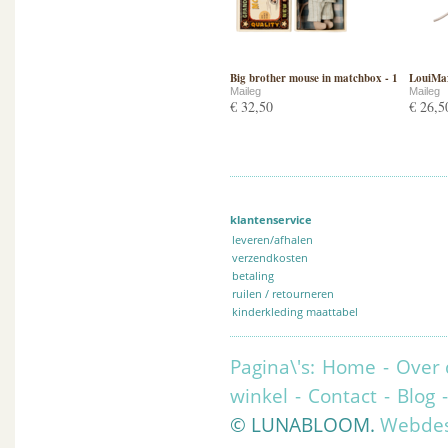
Big brother mouse in matchbox - 1
LouiMax
Maileg
Maileg
€ 32,50
€ 26,5
klantenservice
leveren/afhalen
verzendkosten
betaling
ruilen / retourneren
kinderkleding maattabel
Pagina\'s:
Home
-
Over 
winkel
-
Contact
-
Blog
© LUNABLOOM.
Webdes