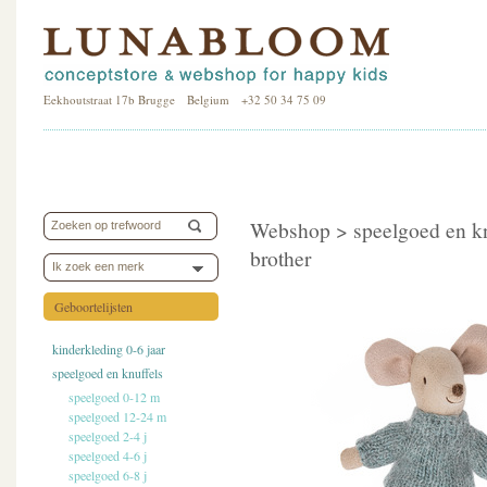
Eekhoutstraat 17b Brugge Belgium +32 50 34 75 09
Webshop >
speelgoed en k
brother
Ik zoek een merk
Geboortelijsten
kinderkleding 0-6 jaar
speelgoed en knuffels
speelgoed 0-12 m
speelgoed 12-24 m
speelgoed 2-4 j
speelgoed 4-6 j
speelgoed 6-8 j