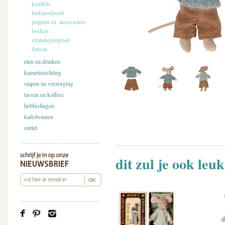
knuffels
badspeelgoed
poppen en -accessoires
boeken
strandspeelgoed
fietsen
eten en drinken
kamerinrichting
slapen en verzorging
tassen en koffers
hebbedingen
kadobonnen
outlet
dit zul je ook leu