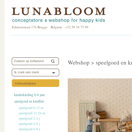
Eekhoutstraat 17b Brugge Belgium +32 50 34 75 09
Webshop >
speelgoed en k
Ik zoek een merk
Geboortelijsten
kinderkleding 0-6 jaar
speelgoed en knuffels
speelgoed 0-12 m
speelgoed 12-24 m
speelgoed 2-4 j
speelgoed 4-6 j
speelgoed 6-8 j