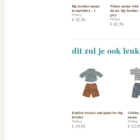
Big brother mouse
Winter mouse with
in matchbox - 1
ski set, big brother 
grey
Maileg
€ 32,50
Maileg
€ 42,50
dit zul je ook leu
Knitted sweater and pants for big
Clothes
brother
mouse
Maileg
Maileg
€ 19,95
€ 12,9