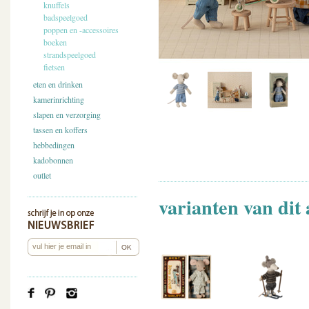
knuffels
badspeelgoed
poppen en -accessoires
boeken
strandspeelgoed
fietsen
eten en drinken
kamerinrichting
slapen en verzorging
tassen en koffers
hebbedingen
kadobonnen
outlet
varianten van dit 