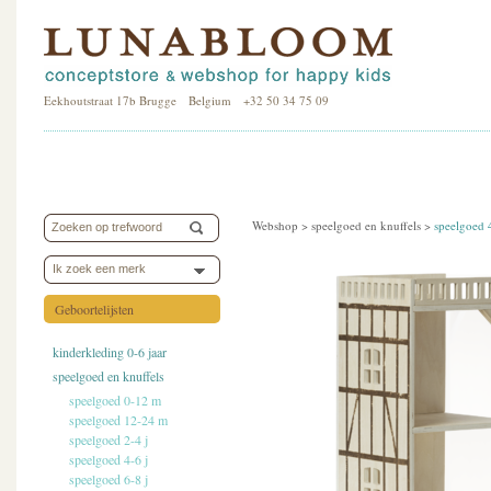
Eekhoutstraat 17b Brugge Belgium +32 50 34 75 09
Webshop >
speelgoed en knuffels
>
speelgoed 
Ik zoek een merk
Geboortelijsten
kinderkleding 0-6 jaar
speelgoed en knuffels
speelgoed 0-12 m
speelgoed 12-24 m
speelgoed 2-4 j
speelgoed 4-6 j
speelgoed 6-8 j