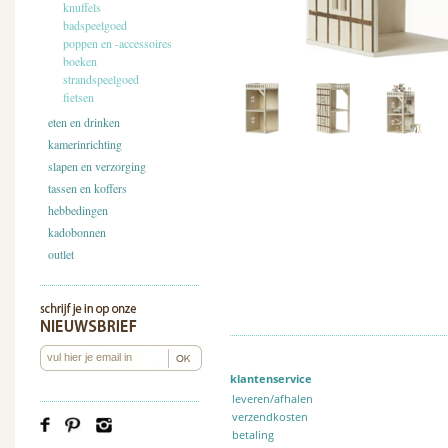
knuffels
badspeelgoed
poppen en -accessoires
boeken
strandspeelgoed
fietsen
eten en drinken
kamerinrichting
slapen en verzorging
tassen en koffers
hebbedingen
kadobonnen
outlet
klantenservice
leveren/afhalen
verzendkosten
betaling