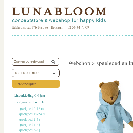
Eekhoutstraat 17b Brugge Belgium +32 50 34 75 09
Webshop >
speelgoed en k
Ik zoek een merk
Geboortelijsten
kinderkleding 0-6 jaar
speelgoed en knuffels
speelgoed 0-12 m
speelgoed 12-24 m
speelgoed 2-4 j
speelgoed 4-6 j
speelgoed 6-8 j