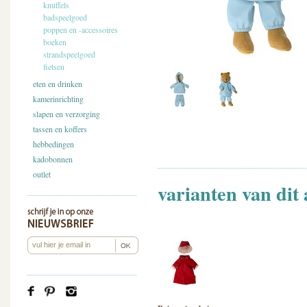
knuffels
badspeelgoed
poppen en -accessoires
boeken
strandspeelgoed
fietsen
eten en drinken
kamerinrichting
slapen en verzorging
tassen en koffers
hebbedingen
kadobonnen
outlet
varianten van dit 