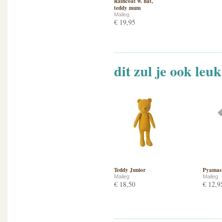
Raincoat w. hat,
teddy mum
Maileg
€ 19,95
dit zul je ook leu
Teddy Junior
Pyamas 
Maileg
Maileg
€ 18,50
€ 12,9