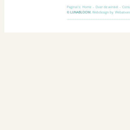
Pagina\'s:
Home
-
Over de winkel
-
Cont
© LUNABLOOM.
Webdesign by
Webatvan