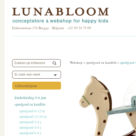
Eekhoutstraat 17b Brugge Belgium +32 50 34 75 09
Webshop >
speelgoed en knuffels
>
speelgoed 
Ik zoek een merk
Geboortelijsten
kinderkleding 0-6 jaar
speelgoed en knuffels
speelgoed 0-12 m
speelgoed 12-24 m
speelgoed 2-4 j
speelgoed 4-6 j
speelgoed 6-8 j