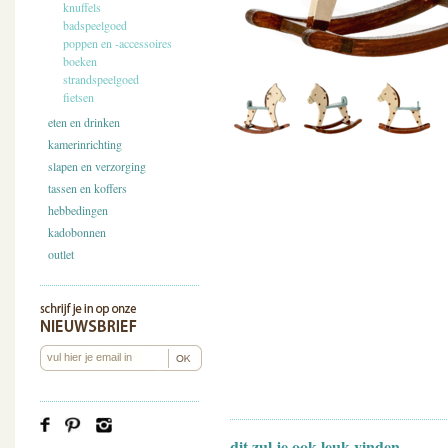
knuffels
badspeelgoed
poppen en -accessoires
boeken
strandspeelgoed
fietsen
eten en drinken
kamerinrichting
slapen en verzorging
tassen en koffers
hebbedingen
kadobonnen
outlet
dit zul je ook leuk vinden