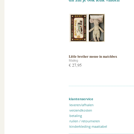
Little brother mouse in matchbox
Maileg
€ 27,95
klantenservice
leveren/afhalen
verzendkosten
betaling
ruilen / retourneren
kinderkleding maattabel