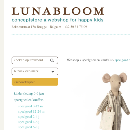
Eekhoutstraat 17b Brugge Belgium +32 50 34 75 09
Webshop >
speelgoed en knuffels
>
speelgoed 
Ik zoek een merk
Geboortelijsten
kinderkleding 0-6 jaar
speelgoed en knuffels
speelgoed 0-12 m
speelgoed 12-24 m
speelgoed 2-4 j
speelgoed 4-6 j
speelgoed 6-8 j