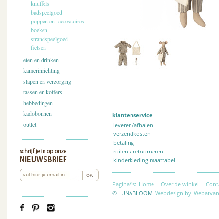
knuffels
badspeelgoed
poppen en -accessoires
boeken
strandspeelgoed
fietsen
eten en drinken
kamerinrichting
slapen en verzorging
tassen en koffers
hebbedingen
kadobonnen
klantenservice
outlet
leveren/afhalen
verzendkosten
betaling
ruilen / retourneren
kinderkleding maattabel
Pagina\'s:
Home
-
Over de winkel
-
Cont
© LUNABLOOM.
Webdesign by
Webatvan