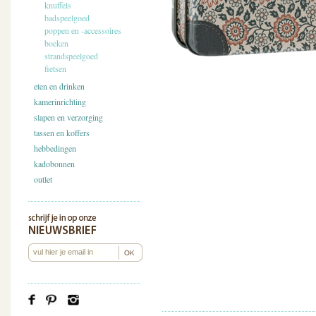
knuffels
badspeelgoed
poppen en -accessoires
boeken
strandspeelgoed
fietsen
eten en drinken
kamerinrichting
slapen en verzorging
tassen en koffers
hebbedingen
kadobonnen
outlet