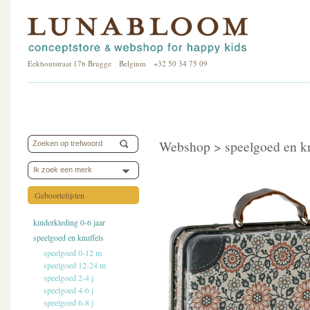
Eekhoutstraat 17b Brugge Belgium +32 50 34 75 09
Webshop >
speelgoed en k
Ik zoek een merk
Geboortelijsten
kinderkleding 0-6 jaar
speelgoed en knuffels
speelgoed 0-12 m
speelgoed 12-24 m
speelgoed 2-4 j
speelgoed 4-6 j
speelgoed 6-8 j