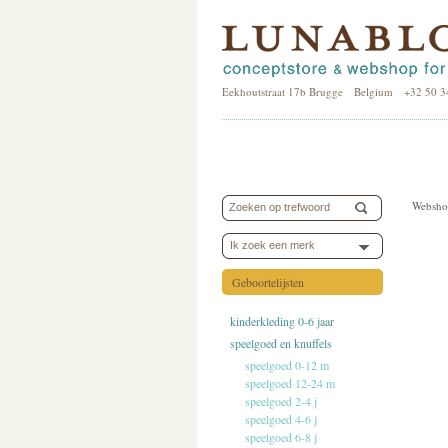
Eekhoutstraat 17b Brugge Belgium +32 50 3
Websho
Ik zoek een merk
Geboortelijsten
kinderkleding 0-6 jaar
speelgoed en knuffels
speelgoed 0-12 m
speelgoed 12-24 m
speelgoed 2-4 j
speelgoed 4-6 j
speelgoed 6-8 j