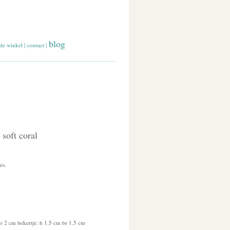
blog
de winkel
|
contact
|
soft coral
es.
r 2 cm bekertje: h 1.5 cm br 1.5 cm