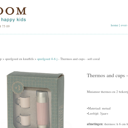
home
|
over 
4 75 09
p >
speelgoed en knuffels
>
speelgoed 4-6 j
-
Thermos and cups - soft coral
Thermos and cups - 
Miniatuur thermos en 2 bekertj
•Materiaal: metaal
•Leeftijd: 3jaar+
afmetingen:
thermos: h 6 cm b