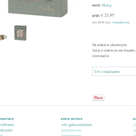
merk:
Maileg
€ 23,95
prijs:
incl. BTW (excl.
verzendkosten
)
Dit artikel is uitverkocht.
Vul je e-mail in en we houden
voorraad is.
nservice
extra service
o
n/afhalen
info geboortelijsten
o
ndkosten
kadobonnen
c
ng
klantenkaart
a