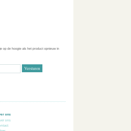
 je op de hoogte als het product opnieuw in
ver ons
ver ons
ontact
dres