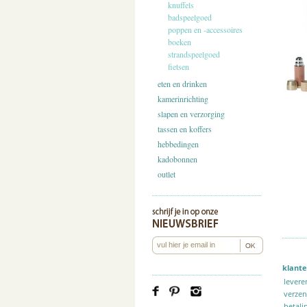
knuffels
badspeelgoed
poppen en -accessoires
boeken
strandspeelgoed
fietsen
eten en drinken
kamerinrichting
slapen en verzorging
tassen en koffers
hebbedingen
kadobonnen
outlet
klante
levere
verze
betali