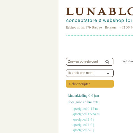
Eekhoutstraat 17b Brugge Belgium +32 50 3
Websho
Ik zoek een merk
Geboortelijsten
kinderkleding 0-6 jaar
speelgoed en knuffels
speelgoed 0-12 m
speelgoed 12-24 m
speelgoed 2-4 j
speelgoed 4-6 j
speelgoed 6-8 j