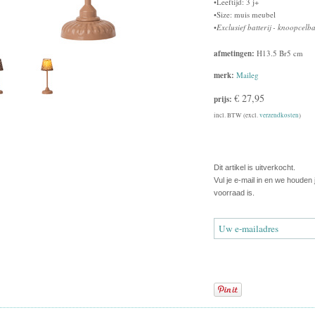
•Leeftijd: 3 j+
•Size: muis meubel
•
Exclusief batterij - knoopcelb
afmetingen:
H13.5 Br5 cm
merk:
Maileg
€ 27,95
prijs:
incl. BTW (excl.
verzendkosten
)
Dit artikel is uitverkocht.
Vul je e-mail in en we houden
voorraad is.