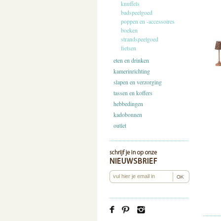
knuffels
badspeelgoed
poppen en -accessoires
boeken
strandspeelgoed
fietsen
eten en drinken
kamerinrichting
slapen en verzorging
tassen en koffers
hebbedingen
kadobonnen
outlet