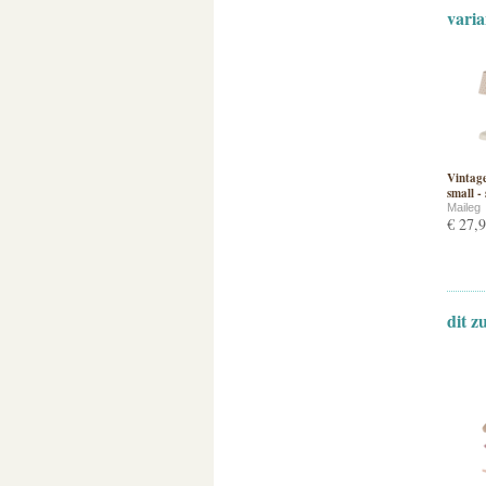
varia
Vintage
small -
Maileg
€ 27,
dit z