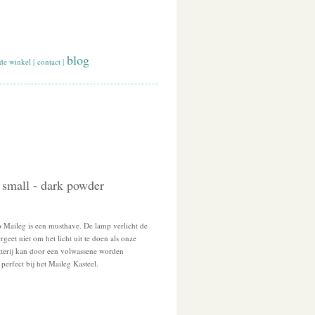
blog
de winkel
|
contact
|
 small - dark powder
 Maileg is een musthave. De lamp verlicht de
geet niet om het licht uit te doen als onze
tterij kan door een volwassene worden
perfect bij het Maileg Kasteel.