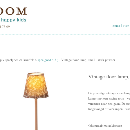
home
|
over 
4 75 09
p >
speelgoed en knuffels
>
speelgoed 4-6 j
-
Vintage floor lamp, small - dark powder
Vintage floor lamp,
De prachtige vintage vloerlamp
kamer met een zachte toon - ver
vrienden naar bed gaan. De ba
toegevoegd of vervangen. Past 
•Materiaal: metaal/katoen