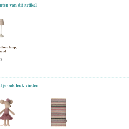
nten van dit artikel
 floor lamp,
 sand
95
ul je ook leuk vinden