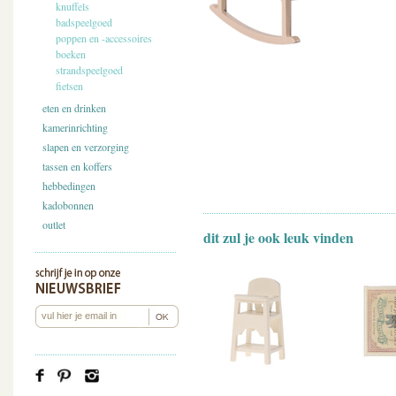
knuffels
badspeelgoed
poppen en -accessoires
boeken
strandspeelgoed
fietsen
eten en drinken
kamerinrichting
slapen en verzorging
tassen en koffers
hebbedingen
kadobonnen
outlet
dit zul je ook leuk vinden