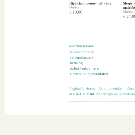
High chair, mouse - off white
Sleepy 
matchbo
Maileg
€ 10,00
Maileg
€ 24,0
klantenservice
leveren/afhalen
verzendkosten
betaling
ruilen / retourneren
kinderkleding maattabel
Pagina\'s:
Home
-
Over de winkel
-
Cont
© LUNABLOOM.
Webdesign by
Webatvan