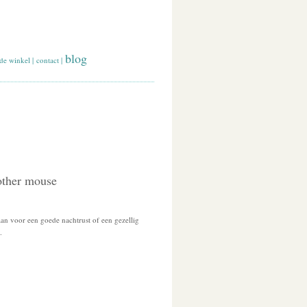
blog
de winkel
|
contact
|
rother mouse
aan voor een goede nachtrust of een gezellig
.