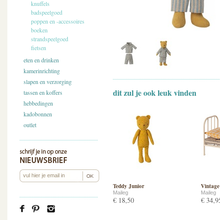
knuffels
badspeelgoed
poppen en -accessoires
boeken
strandspeelgoed
fietsen
eten en drinken
kamerinrichting
slapen en verzorging
dit zul je ook leuk vinden
tassen en koffers
hebbedingen
kadobonnen
outlet
Teddy Junior
Vintage
Maileg
Maileg
€ 18,50
€ 34,9