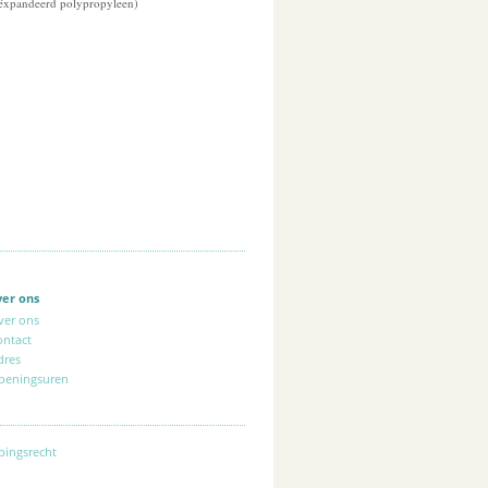
eëxpandeerd polypropyleen)
ver ons
ver ons
ontact
dres
peningsuren
pingsrecht