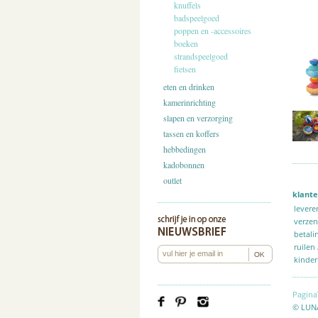
knuffels
badspeelgoed
poppen en -accessoires
boeken
strandspeelgoed
fietsen
eten en drinken
kamerinrichting
slapen en verzorging
tassen en koffers
hebbedingen
kadobonnen
outlet
klante
levere
verze
betali
ruilen
kinder
Pagina
© LUN