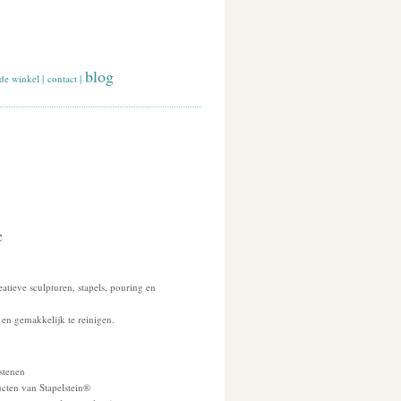
blog
de winkel
|
contact
|
c
atieve sculpturen, stapels, pouring en
en gemakkelijk te reinigen.
 stenen
ucten van Stapelstein®