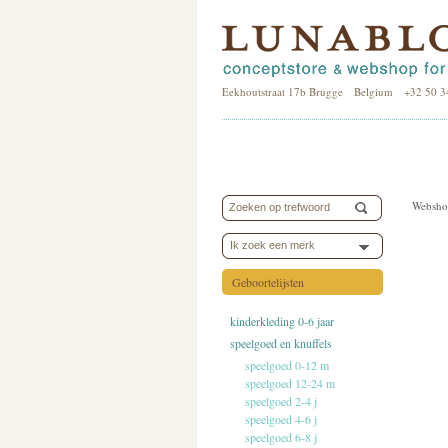
Eekhoutstraat 17b Brugge Belgium +32 50 3
Websho
Ik zoek een merk
Geboortelijsten
kinderkleding 0-6 jaar
speelgoed en knuffels
speelgoed 0-12 m
speelgoed 12-24 m
speelgoed 2-4 j
speelgoed 4-6 j
speelgoed 6-8 j