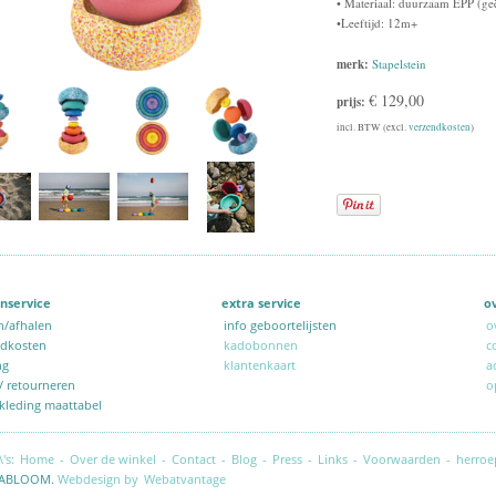
• Materiaal: duurzaam EPP (g
•Leeftijd: 12m+
merk:
Stapelstein
€ 129,00
prijs:
incl. BTW (excl.
verzendkosten
)
nservice
extra service
o
n/afhalen
info geboortelijsten
o
ndkosten
kadobonnen
c
ng
klantenkaart
a
 / retourneren
o
kleding maattabel
\'s:
Home
-
Over de winkel
-
Contact
-
Blog
-
Press
-
Links
-
Voorwaarden
-
herroe
ABLOOM.
Webdesign by
Webatvantage