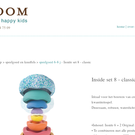
home
|
over 
4 75 09
p >
speelgoed en knuffels
>
speelgoed 6-8 j
-
Inside set 8 - classic
Inside set 8 - classi
Ideaal voor het bouwen van cre
kwantiteitsspel.
Duurzaam, robuust, waterdicht 
•Inhoud: Inside 6 + 2 Original
• Te combineren met alle prod