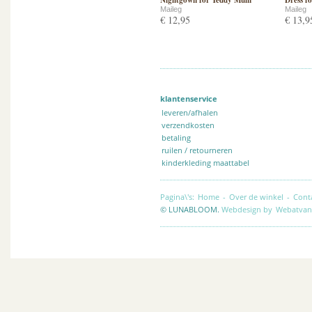
Nightgown for Teddy Mum
Dress f
Maileg
Maileg
€ 12,95
€ 13,9
klantenservice
leveren/afhalen
verzendkosten
betaling
ruilen / retourneren
kinderkleding maattabel
Pagina\'s:
Home
-
Over de winkel
-
Cont
© LUNABLOOM.
Webdesign by
Webatvan