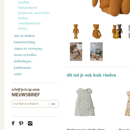
knuffels
badspeelgoed
poppen en -accessoires
boeken
strandspeelgoed
fietsen
eten en drinken
kamerinrichting
slapen en verzorging
tassen en koffers
hebbedingen
kadobonnen
outlet
dit zul je ook leuk vinden