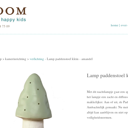
home
|
over 
4 75 09
p >
kamerinrichting
>
verlichting
-
Lamp paddenstoel klein - amandel
Lamp paddenstoel k
Met dit nachtlampje gaat een s
het lampje een zacht en diffuus 
makkelijker. Aan of uit, de Pad
Ambachtelijk gemaakt. Nu met
altijd kan aanblijven en niet 
veiligheidsnormen.