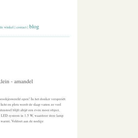
blog
de winkel
|
contact
|
lein - amandel
prookjeswereld open! In het donker verspreidt
licht en plots wordt de slaap vatten zo veel
denstoel blijft altijd een even mooi object.
 LED systeem in 1.5 W, waardoor deze lamp
op warmt. Voldoet aan de nodige