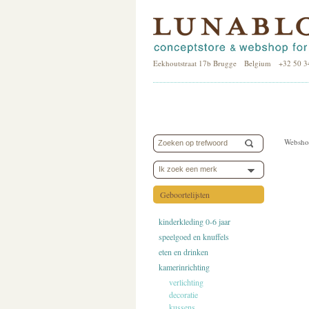
Eekhoutstraat 17b Brugge Belgium +32 50 3
Websho
Ik zoek een merk
Geboortelijsten
kinderkleding 0-6 jaar
speelgoed en knuffels
eten en drinken
kamerinrichting
verlichting
decoratie
kussens