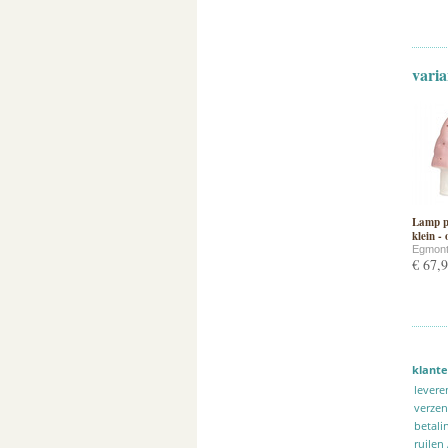
varia
Lamp p
klein -
Egmont
€ 67,
klante
levere
verze
betali
ruilen