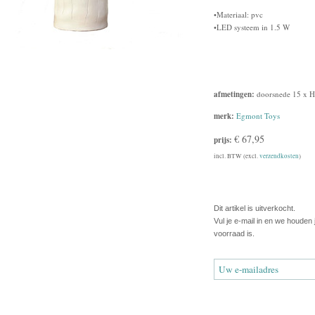
•Materiaal: pvc
•LED systeem in 1.5 W
afmetingen:
doorsnede 15 x H
merk:
Egmont Toys
€ 67,95
prijs:
incl. BTW (excl.
verzendkosten
)
Dit artikel is uitverkocht.
Vul je e-mail in en we houden
voorraad is.