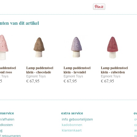
nten van dit artikel
addenstoel
Lamp paddenstoel
Lamp paddenstoel
Lamp paddenstoel
 oud roos
klein - chocolade
klein - lavendel
klein - cuberdon
 Toys
Egmont Toys
Egmont Toys
Egmont Toys
95
€ 67,95
€ 67,95
€ 67,95
nservice
extra service
o
n/afhalen
info geboortelijsten
o
ndkosten
kadobonnen
c
ng
klantenkaart
a
 / retourneren
o