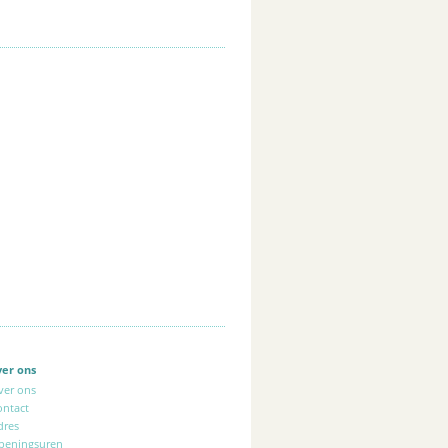
ver ons
ver ons
ontact
dres
peningsuren