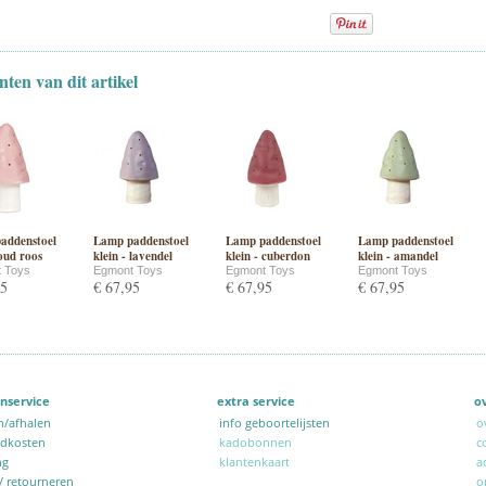
nten van dit artikel
addenstoel
Lamp paddenstoel
Lamp paddenstoel
Lamp paddenstoel
 oud roos
klein - lavendel
klein - cuberdon
klein - amandel
 Toys
Egmont Toys
Egmont Toys
Egmont Toys
95
€ 67,95
€ 67,95
€ 67,95
nservice
extra service
o
n/afhalen
info geboortelijsten
o
ndkosten
kadobonnen
c
ng
klantenkaart
a
 / retourneren
o