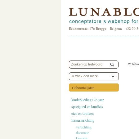
Eekhoutstraat 17b Brugge Belgium +32 50 3
Websho
Ik zoek een merk
Geboortelijsten
kinderkleding 0-6 jaar
speelgoed en knuffels
eten en drinken
kamerinrichting
verlichting
decoratie
kussens