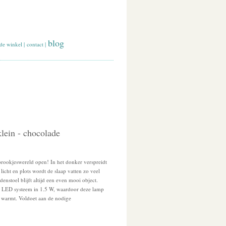
blog
de winkel
|
contact
|
lein - chocolade
prookjeswereld open! In het donker verspreidt
licht en plots wordt de slaap vatten zo veel
denstoel blijft altijd een even mooi object.
 LED systeem in 1.5 W, waardoor deze lamp
op warmt. Voldoet aan de nodige