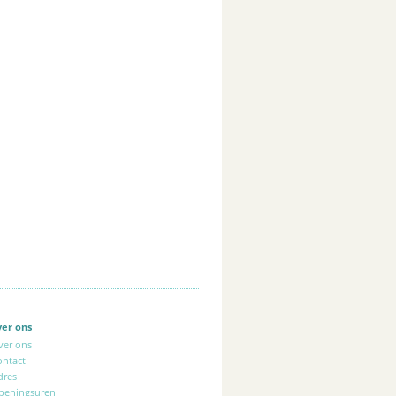
ver ons
ver ons
ontact
dres
peningsuren