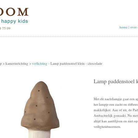
home
|
over 
4 75 09
p >
kamerinrichting
>
verlichting
-
Lamp paddenstoel klein - chocolade
Lamp paddenstoel k
Met dit nachtlampje gaat een s
het lampje een zacht en diffuus 
makkelijker. Aan of uit, de Pad
Ambachtelijk gemaakt. Nu met
altijd kan aanblijven en niet 
veiligheidsnormen.