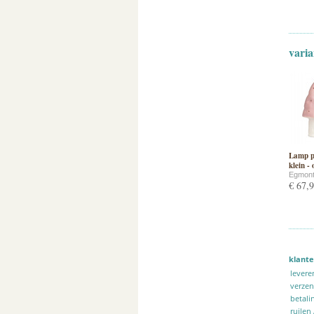
varia
Lamp p
klein -
Egmont
€ 67,
klante
levere
verze
betali
ruilen