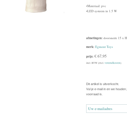
•Materiaal: pvc
•LED systeem in 1.5 W
afmetingen:
doorsnede 15 x H
merk:
Egmont Toys
€ 67,95
prijs:
incl. BTW (excl.
verzendkosten
)
Dit artikel is uitverkocht.
Vul je e-mail in en we houden
voorraad is.