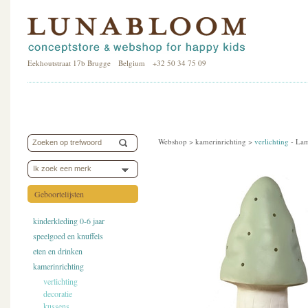
Eekhoutstraat 17b Brugge Belgium +32 50 34 75 09
Webshop >
kamerinrichting
>
verlichting
-
Lam
Ik zoek een merk
Geboortelijsten
kinderkleding 0-6 jaar
speelgoed en knuffels
eten en drinken
kamerinrichting
verlichting
decoratie
kussens