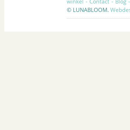
winkel
-
Contact
-
Blog
© LUNABLOOM.
Webdes