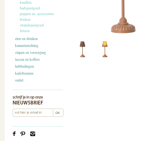
knuffels
badspeelgoed
poppen en -accessoires
boeken
strandspeelgoed
fietsen
eten en drinken
kamerinrichting
slapen en verzorging
tassen en koffers
hebbedingen
kadobonnen
outlet