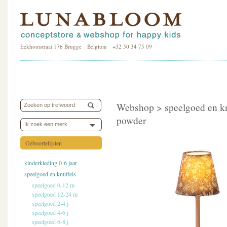
Eekhoutstraat 17b Brugge Belgium +32 50 34 75 09
Webshop >
speelgoed en k
powder
Ik zoek een merk
Geboortelijsten
kinderkleding 0-6 jaar
speelgoed en knuffels
speelgoed 0-12 m
speelgoed 12-24 m
speelgoed 2-4 j
speelgoed 4-6 j
speelgoed 6-8 j