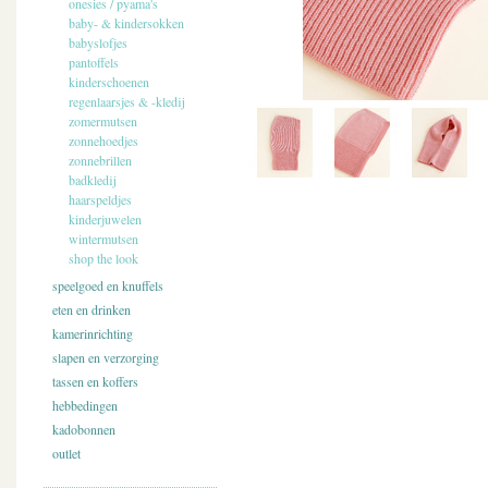
onesies / pyama's
baby- & kindersokken
babyslofjes
pantoffels
kinderschoenen
regenlaarsjes & -kledij
zomermutsen
zonnehoedjes
zonnebrillen
badkledij
haarspeldjes
kinderjuwelen
wintermutsen
shop the look
speelgoed en knuffels
eten en drinken
kamerinrichting
slapen en verzorging
tassen en koffers
hebbedingen
kadobonnen
outlet