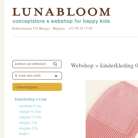
Eekhoutstraat 17b Brugge Belgium +32 50 34 75 09
Webshop >
kinderkleding 0
Ik zoek een merk
Geboortelijsten
kinderkleding 0-6 jaar
newborn 0-3m
meisjes 0-24m
jongens 0-24m
meisjes 2-6j
jongens 2-6j
body's