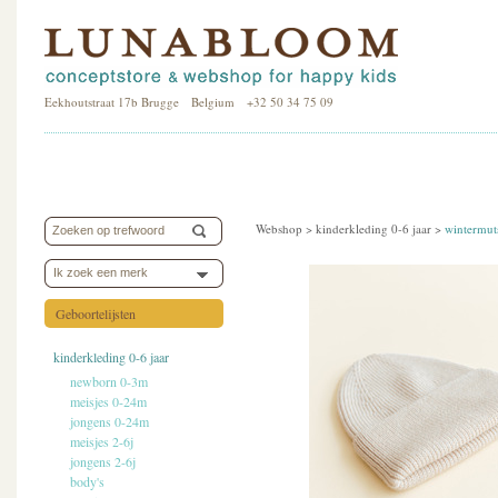
Eekhoutstraat 17b Brugge Belgium +32 50 34 75 09
Webshop >
kinderkleding 0-6 jaar
>
wintermut
Ik zoek een merk
Geboortelijsten
kinderkleding 0-6 jaar
newborn 0-3m
meisjes 0-24m
jongens 0-24m
meisjes 2-6j
jongens 2-6j
body's