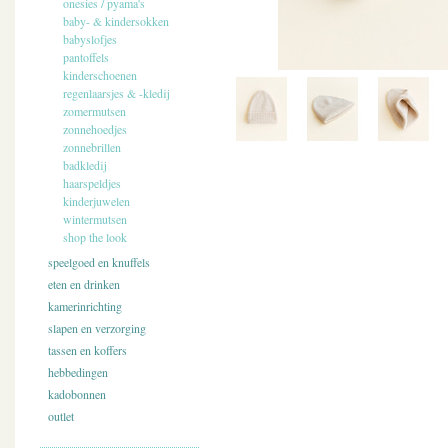
onesies / pyama's
baby- & kindersokken
babyslofjes
pantoffels
kinderschoenen
regenlaarsjes & -kledij
zomermutsen
zonnehoedjes
zonnebrillen
badkledij
haarspeldjes
kinderjuwelen
wintermutsen
shop the look
speelgoed en knuffels
eten en drinken
kamerinrichting
slapen en verzorging
tassen en koffers
hebbedingen
kadobonnen
outlet