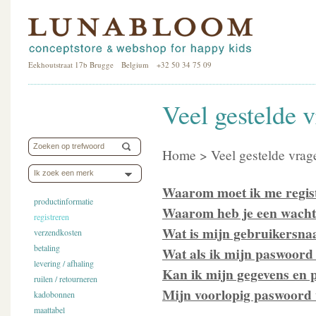
Eekhoutstraat 17b Brugge Belgium +32 50 34 75 09
Veel gestelde 
Home > Veel gestelde vrage
Ik zoek een merk
Waarom moet ik me regist
productinformatie
Waarom heb je een wach
registreren
Wat is mijn gebruikersn
verzendkosten
betaling
Wat als ik mijn paswoord
levering / afhaling
Kan ik mijn gegevens en 
ruilen / retourneren
Mijn voorlopig paswoord 
kadobonnen
maattabel