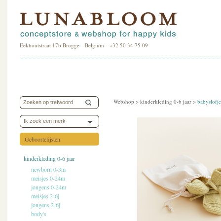
Eekhoutstraat 17b Brugge Belgium +32 50 34 75 09
Webshop >
kinderkleding 0-6 jaar
>
babyslofje
Ik zoek een merk
Geboortelijsten
kinderkleding 0-6 jaar
newborn 0-3m
meisjes 0-24m
jongens 0-24m
meisjes 2-6j
jongens 2-6j
body's