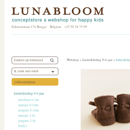
Eekhoutstraat 17b Brugge Belgium +32 50 34 75 09
Webshop >
kinderkleding 0-6 jaar
>
babyslofje
Ik zoek een merk
Geboortelijsten
kinderkleding 0-6 jaar
newborn 0-3m
meisjes 0-24m
jongens 0-24m
meisjes 2-6j
jongens 2-6j
body's