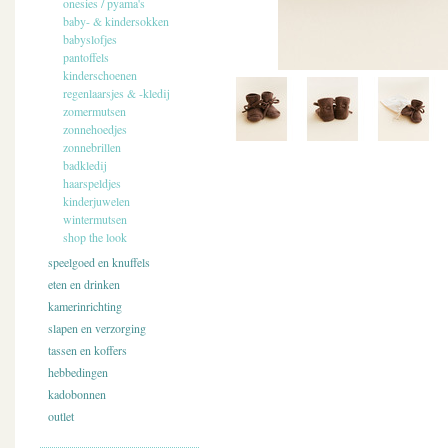
onesies / pyama's
baby- & kindersokken
babyslofjes
pantoffels
kinderschoenen
regenlaarsjes & -kledij
zomermutsen
zonnehoedjes
zonnebrillen
badkledij
haarspeldjes
kinderjuwelen
wintermutsen
shop the look
speelgoed en knuffels
eten en drinken
kamerinrichting
slapen en verzorging
tassen en koffers
hebbedingen
kadobonnen
outlet