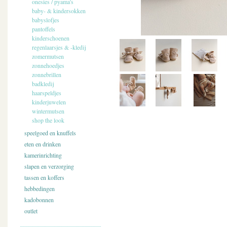
onesies / pyama's
baby- & kindersokken
babyslofjes
pantoffels
kinderschoenen
regenlaarsjes & -kledij
zomermutsen
zonnehoedjes
zonnebrillen
badkledij
haarspeldjes
kinderjuwelen
wintermutsen
shop the look
speelgoed en knuffels
eten en drinken
kamerinrichting
slapen en verzorging
tassen en koffers
hebbedingen
kadobonnen
outlet