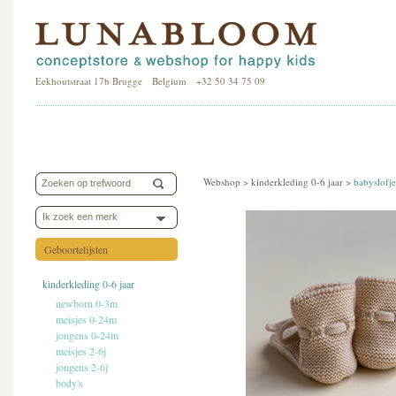
Eekhoutstraat 17b Brugge Belgium +32 50 34 75 09
Webshop >
kinderkleding 0-6 jaar
>
babyslofje
Ik zoek een merk
Geboortelijsten
kinderkleding 0-6 jaar
newborn 0-3m
meisjes 0-24m
jongens 0-24m
meisjes 2-6j
jongens 2-6j
body's