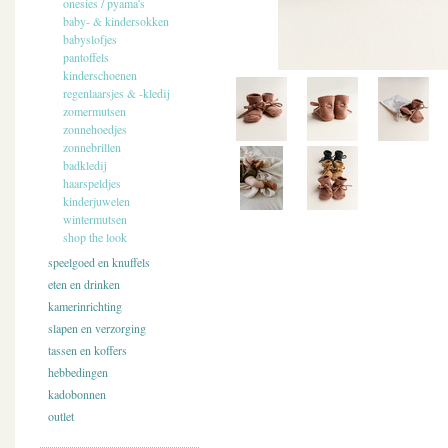
onesies / pyama's
baby- & kindersokken
babyslofjes
pantoffels
kinderschoenen
regenlaarsjes & -kledij
zomermutsen
zonnehoedjes
zonnebrillen
badkledij
haarspeldjes
kinderjuwelen
wintermutsen
shop the look
speelgoed en knuffels
eten en drinken
kamerinrichting
slapen en verzorging
tassen en koffers
hebbedingen
kadobonnen
outlet