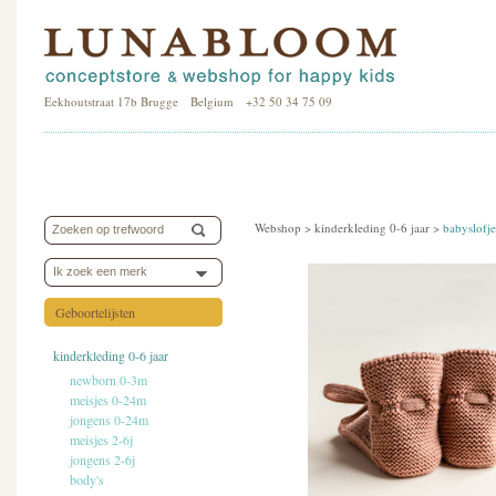
Eekhoutstraat 17b Brugge Belgium +32 50 34 75 09
Webshop >
kinderkleding 0-6 jaar
>
babyslofje
Ik zoek een merk
Geboortelijsten
kinderkleding 0-6 jaar
newborn 0-3m
meisjes 0-24m
jongens 0-24m
meisjes 2-6j
jongens 2-6j
body's