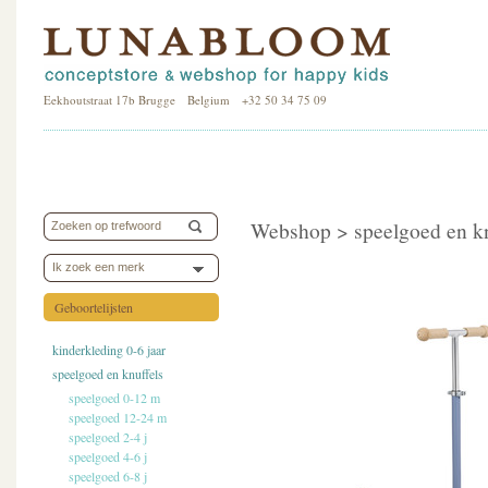
Eekhoutstraat 17b Brugge Belgium +32 50 34 75 09
Webshop >
speelgoed en k
Ik zoek een merk
Geboortelijsten
kinderkleding 0-6 jaar
speelgoed en knuffels
speelgoed 0-12 m
speelgoed 12-24 m
speelgoed 2-4 j
speelgoed 4-6 j
speelgoed 6-8 j