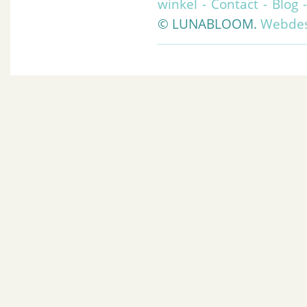
winkel
-
Contact
-
Blog
© LUNABLOOM.
Webdes