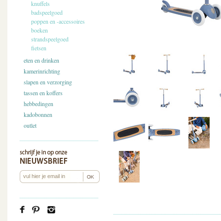
knuffels
badspeelgoed
poppen en -accessoires
boeken
strandspeelgoed
fietsen
eten en drinken
kamerinrichting
slapen en verzorging
tassen en koffers
hebbedingen
kadobonnen
outlet