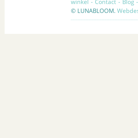
winkel
-
Contact
-
Blog
© LUNABLOOM.
Webdes