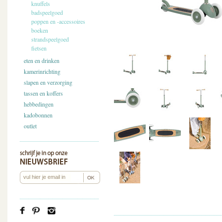
knuffels
badspeelgoed
poppen en -accessoires
boeken
strandspeelgoed
fietsen
eten en drinken
kamerinrichting
slapen en verzorging
tassen en koffers
hebbedingen
kadobonnen
outlet