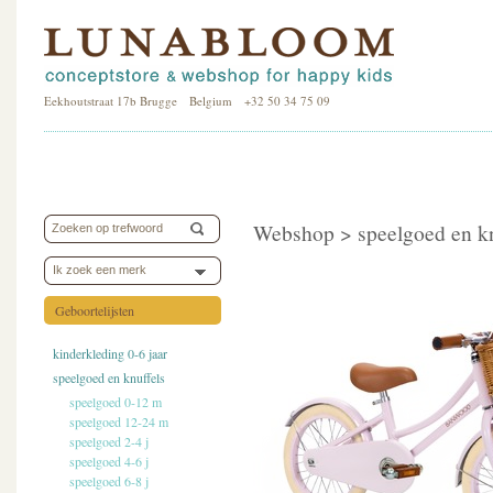
Eekhoutstraat 17b Brugge Belgium +32 50 34 75 09
Webshop >
speelgoed en k
Ik zoek een merk
Geboortelijsten
kinderkleding 0-6 jaar
speelgoed en knuffels
speelgoed 0-12 m
speelgoed 12-24 m
speelgoed 2-4 j
speelgoed 4-6 j
speelgoed 6-8 j