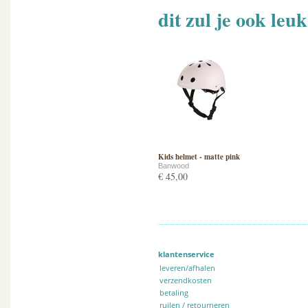
dit zul je ook leu
Kids helmet - matte pink
Banwood
€ 45,00
klantenservice
leveren/afhalen
verzendkosten
betaling
ruilen / retourneren