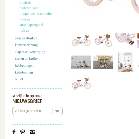
knuffels
badspeelgoed
poppen en -accessoires
boeken
strandspeelgoed
fietsen
eten en drinken
kamerinrichting
slapen en verzorging
tassen en koffers
hebbedingen
kadobonnen
outlet