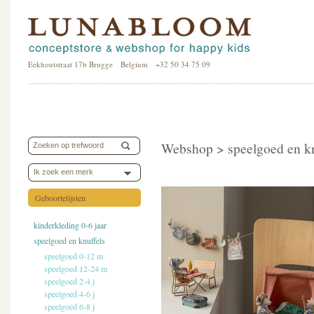
Eekhoutstraat 17b Brugge Belgium +32 50 34 75 09
Webshop >
speelgoed en k
Ik zoek een merk
Geboortelijsten
kinderkleding 0-6 jaar
speelgoed en knuffels
speelgoed 0-12 m
speelgoed 12-24 m
speelgoed 2-4 j
speelgoed 4-6 j
speelgoed 6-8 j