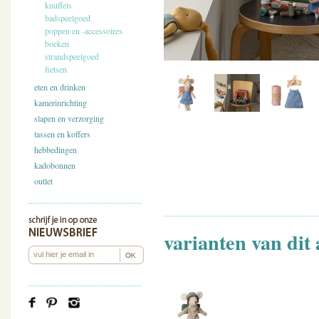
knuffels
badspeelgoed
poppen en -accessoires
boeken
strandspeelgoed
fietsen
eten en drinken
kamerinrichting
slapen en verzorging
tassen en koffers
hebbedingen
kadobonnen
outlet
varianten van dit 