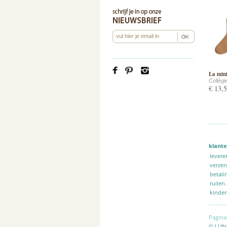
La mini
Collégi
€ 13,
klante
levere
verze
betali
ruilen
kinder
Pagina
© LUN