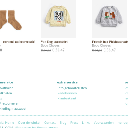
 - caramel au beurre salé
Van Dog sweatshirt
Friends in a Pickles sweat
en
Bobo Choses
Bobo Choses
50
€ 38,47
€ 38,47
€ 54,95
€ 54,95
nservice
extra service
o
n/afhalen
info geboortelijsten
o
ndkosten
kadobonnen
c
ng
klantenkaart
a
 / retourneren
o
kleding maattabel
\'s:
Home
-
Over de winkel
-
Contact
-
Blog
-
Press
-
Links
-
Voorwaarden
-
herroe
ABLOOM.
Webdesign by
Webatvantage