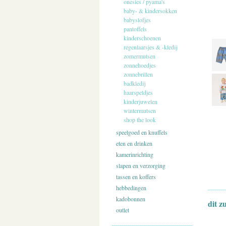
onesies / pyama's
baby- & kindersokken
babyslofjes
pantoffels
kinderschoenen
regenlaarsjes & -kledij
zomermutsen
zonnehoedjes
zonnebrillen
badkledij
haarspeldjes
kinderjuwelen
wintermutsen
shop the look
speelgoed en knuffels
eten en drinken
kamerinrichting
slapen en verzorging
tassen en koffers
hebbedingen
kadobonnen
dit z
outlet