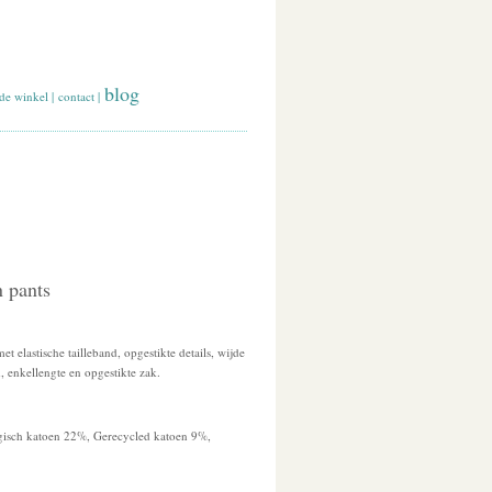
blog
de winkel
|
contact
|
 pants
 elastische tailleband, opgestikte details, wijde
, enkellengte en opgestikte zak.
gisch katoen 22%, Gerecycled katoen 9%,