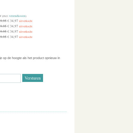
W (excl.
verzendkosten
)
49.95
€ 34,97
uitverkocht
49.95
€ 34,97
uitverkocht
49.95
€ 34,97
uitverkocht
49.95
€ 34,97
uitverkocht
 je op de hoogte als het product opnieuw in