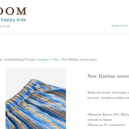
home
|
over 
4 75 09
p >
kinderkleding 0-6 jaar
>
jongens 0-24m
-
New Hairline woven pants
New Hairline woven
Multicolor broek. Ontworpen met
pasvorm, verstelbaar trekkoord
•Materiaal: Katoen 69%, Biolo
gemaakt in Spanje
•Wassen op 30° wasmachine