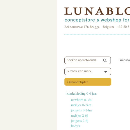
Eekhoutstraat 17b Brugge Belgium +32 50 3
Websho
Ik zoek een merk
Geboortelijsten
kinderkleding 0-6 jaar
newborn 0-3m
meisjes 0-24m
jongens 0-24m
meisjes 2-6j
jongens 2-6j
body's