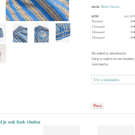
merk:
Bobo Choses
prijs:
incl. BT
9maand:
€ 
12maand:
€ 
18maand:
€ 
24maand:
€ 
Dit artikel is uitverkocht.
Vul je e-mail in en we houden
voorraad is.
ul je ook leuk vinden