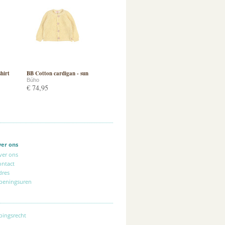
shirt
BB Cotton cardigan - sun
Búho
€ 74,95
ver ons
ver ons
ontact
dres
peningsuren
pingsrecht