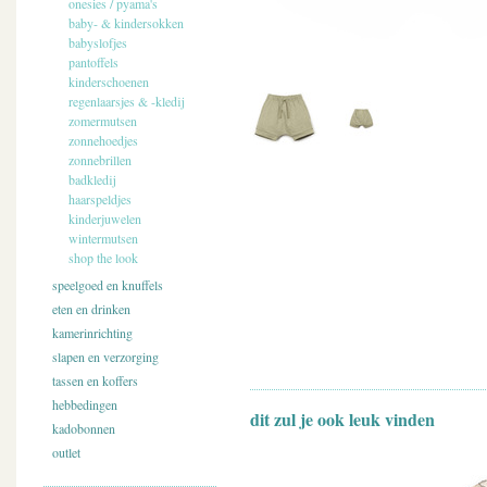
onesies / pyama's
baby- & kindersokken
babyslofjes
pantoffels
kinderschoenen
regenlaarsjes & -kledij
zomermutsen
zonnehoedjes
zonnebrillen
badkledij
haarspeldjes
kinderjuwelen
wintermutsen
shop the look
speelgoed en knuffels
eten en drinken
kamerinrichting
slapen en verzorging
tassen en koffers
hebbedingen
dit zul je ook leuk vinden
kadobonnen
outlet