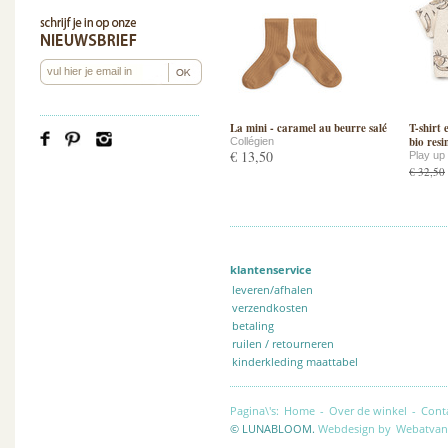
La mini - caramel au beurre salé
T-shirt
bio resi
Collégien
€ 13,50
Play up
€ 32,50
klantenservice
leveren/afhalen
verzendkosten
betaling
ruilen / retourneren
kinderkleding maattabel
Pagina\'s:
Home
-
Over de winkel
-
Cont
© LUNABLOOM.
Webdesign by
Webatvan