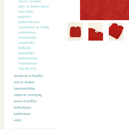
onesies / pyama's
baby- & kindersokken
babyslofjes
pantoffels
kinderschoenen
regenlaarsjes & -kledij
zomermutsen
zonnehoedjes
zonnebrillen
badkledij
haarspeldjes
kinderjuwelen
wintermutsen
shop the look
speelgoed en knuffels
eten en drinken
kamerinrichting
slapen en verzorging
tassen en koffers
hebbedingen
kadobonnen
outlet