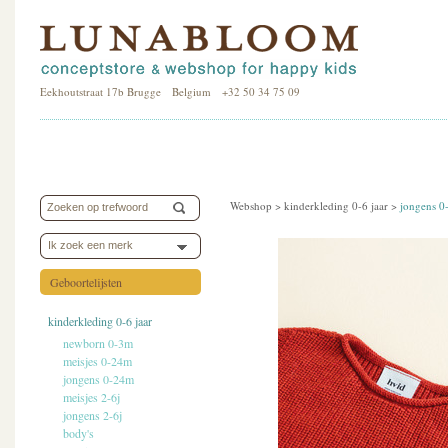
Eekhoutstraat 17b Brugge Belgium +32 50 34 75 09
Webshop >
kinderkleding 0-6 jaar
>
jongens 
Ik zoek een merk
Geboortelijsten
kinderkleding 0-6 jaar
newborn 0-3m
meisjes 0-24m
jongens 0-24m
meisjes 2-6j
jongens 2-6j
body's