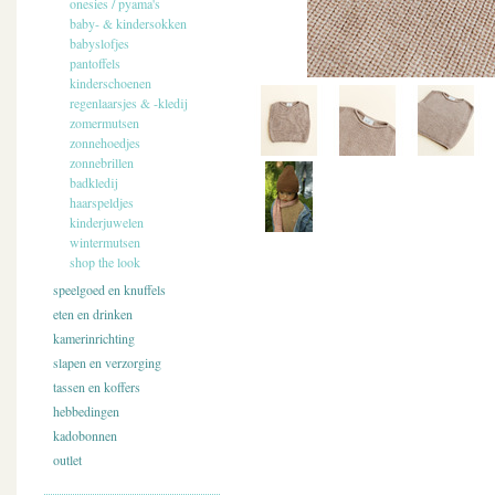
onesies / pyama's
baby- & kindersokken
babyslofjes
pantoffels
kinderschoenen
regenlaarsjes & -kledij
zomermutsen
zonnehoedjes
zonnebrillen
badkledij
haarspeldjes
kinderjuwelen
wintermutsen
shop the look
speelgoed en knuffels
eten en drinken
kamerinrichting
slapen en verzorging
tassen en koffers
hebbedingen
kadobonnen
outlet